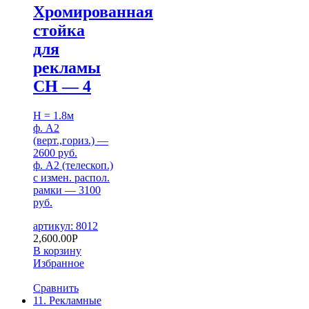
Хромированная
стойка
для
рекламы
СН — 4
H = 1.8м
ф. А2
(верт.,гориз.) —
2600 руб.
ф. А2 (телескоп.)
с измен. распол.
рамки — 3100
руб.
артикул: 8012
2,600.00
Р
В корзину
Избранное
Сравнить
11. Рекламные