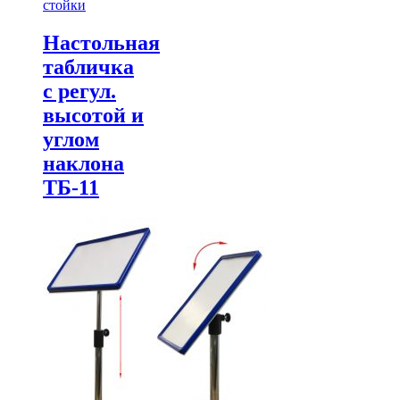
стойки
Настольная
табличка
с регул.
высотой и
углом
наклона
ТБ-11