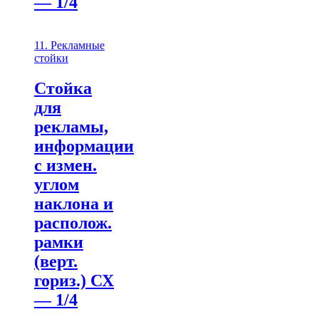
— 1/4
11. Рекламные
стойки
Стойка
для
рекламы,
информации
с измен.
углом
наклона и
располож.
рамки
(верт.
гориз.) СХ
— 1/4