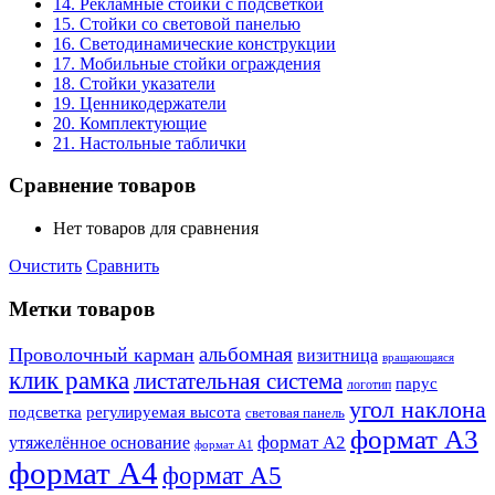
14. Рекламные стойки с подсветкой
15. Стойки со световой панелью
16. Светодинамические конструкции
17. Мобильные стойки ограждения
18. Стойки указатели
19. Ценникодержатели
20. Комплектующие
21. Настольные таблички
Сравнение товаров
Нет товаров для сравнения
Очистить
Сравнить
Метки товаров
альбомная
Проволочный карман
визитница
вращающаяся
клик рамка
листательная система
парус
логотип
угол наклона
подсветка
регулируемая высота
световая панель
формат А3
формат А2
утяжелённое основание
формат А1
формат А4
формат А5