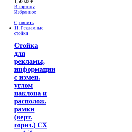
1,500.00
Р
В корзину
Избранное
Сравнить
11. Рекламные
стойки
Стойка
для
рекламы,
информации
с измен.
углом
наклона и
располож.
рамки
(верт.
гориз.) СХ