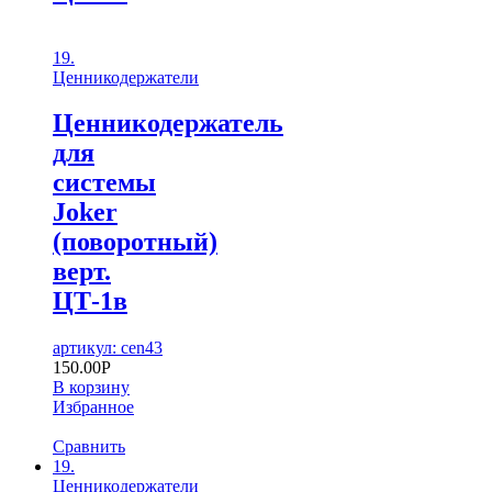
19.
Ценникодержатели
Ценникодержатель
для
системы
Joker
(поворотный)
верт.
ЦТ-1в
артикул: cen43
150.00
Р
В корзину
Избранное
Сравнить
19.
Ценникодержатели