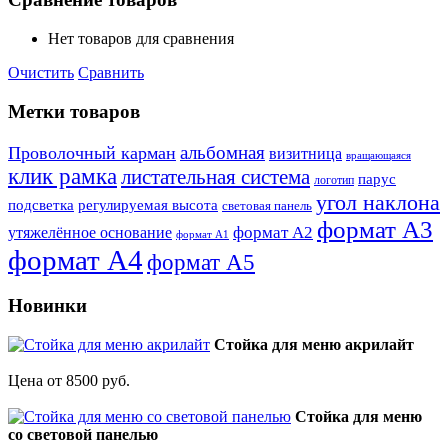
Нет товаров для сравнения
Очистить
Сравнить
Метки товаров
альбомная
Проволочный карман
визитница
вращающаяся
клик рамка
листательная система
парус
логотип
угол наклона
подсветка
регулируемая высота
световая панель
формат А3
формат А2
утяжелённое основание
формат А1
формат А4
формат А5
Новинки
Стойка для меню акрилайт
Цена от 8500 руб.
Стойка для меню
со световой панелью