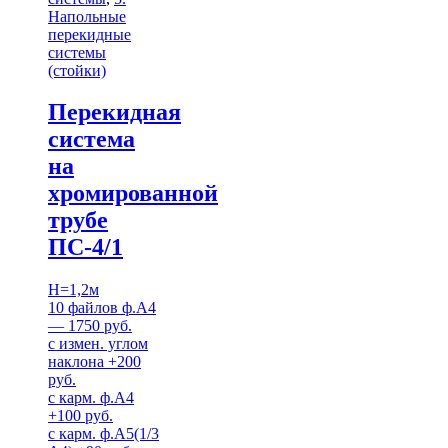
Напольные
перекидные
системы
(стойки)
Перекидная
система
на
хромированной
трубе
ПС-4/1
H=1,2м
10 файлов ф.А4
— 1750 руб.
c измен. углом
наклона +200
руб.
с карм. ф.А4
+100 руб.
с карм. ф.А5(1/3