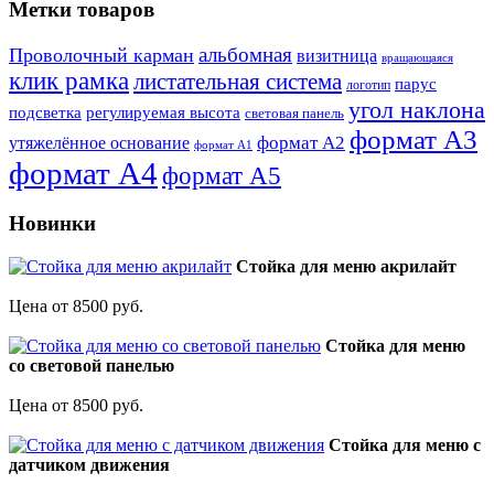
Метки товаров
альбомная
Проволочный карман
визитница
вращающаяся
клик рамка
листательная система
парус
логотип
угол наклона
подсветка
регулируемая высота
световая панель
формат А3
формат А2
утяжелённое основание
формат А1
формат А4
формат А5
Новинки
Стойка для меню акрилайт
Цена от 8500 руб.
Стойка для меню
со световой панелью
Цена от 8500 руб.
Стойка для меню с
датчиком движения