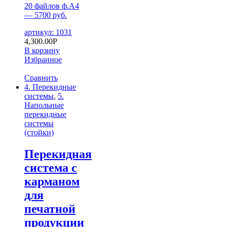
20 файлов ф.А4
— 5700 руб.
артикул: 1031
4,300.00
Р
В корзину
Избранное
Сравнить
4. Перекидные
системы
,
5.
Напольные
перекидные
системы
(стойки)
Перекидная
система с
карманом
для
печатной
продукции