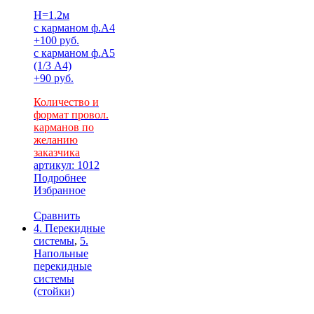
H=1.2м
с карманом ф.А4
+100 руб.
с карманом ф.А5
(1/3 А4)
+90 руб.
Количество и
формат провол.
карманов по
желанию
заказчика
артикул: 1012
Подробнее
Избранное
Сравнить
4. Перекидные
системы
,
5.
Напольные
перекидные
системы
(стойки)