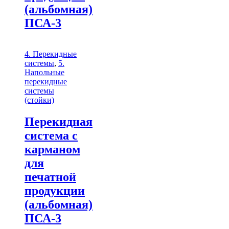
(альбомная)
ПСА-3
4. Перекидные
системы
,
5.
Напольные
перекидные
системы
(стойки)
Перекидная
система с
карманом
для
печатной
продукции
(альбомная)
ПСА-3