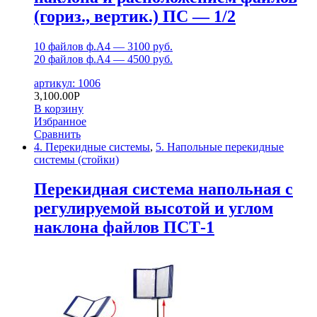
(гориз., вертик.) ПС — 1/2
10 файлов ф.А4 — 3100 руб.
20 файлов ф.А4 — 4500 руб.
артикул: 1006
3,100.00
Р
В корзину
Избранное
Сравнить
4. Перекидные системы
,
5. Напольные перекидные
системы (стойки)
Перекидная система напольная с
регулируемой высотой и углом
наклона файлов ПСТ-1