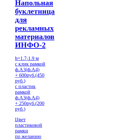
Напольная
буклетница
для
рекламных
материалов
ИНФО-2
h=1.7-1.9 м
с клик рамкой
ф.А3(ф.А4)
+ 600руб.(450
руб.)
с пластик
рамкой
ф.А3(ф.А4)
+ 250руб.(200
руб.)
Цвет
пластиковой
рамки
по желанию