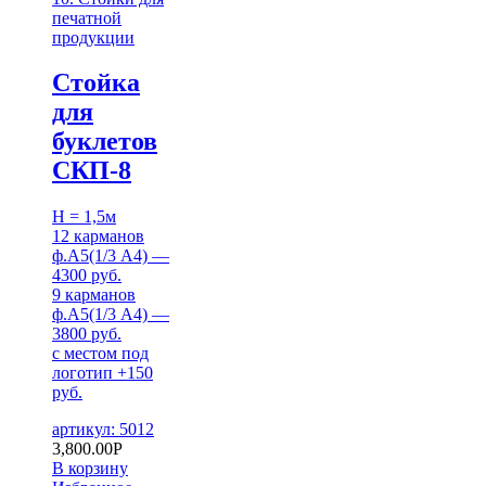
печатной
продукции
Стойка
для
буклетов
СКП-8
H = 1,5м
12 карманов
ф.А5(1/3 А4) —
4300 руб.
9 карманов
ф.А5(1/3 А4) —
3800 руб.
с местом под
логотип +150
руб.
артикул: 5012
3,800.00
Р
В корзину