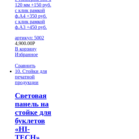
120 мм +150 руб.
с клик рамкой
ф.А4 +350 руб.
с клик рамкой
ф.А3 +450 руб.
артикул: 5002
4,900.00
Р
В корзину
Избранное
Сравнить
10. Стойки для
печатной
продукции
Световая
панель на
стойке для
буклетов
«HI-
TECH»