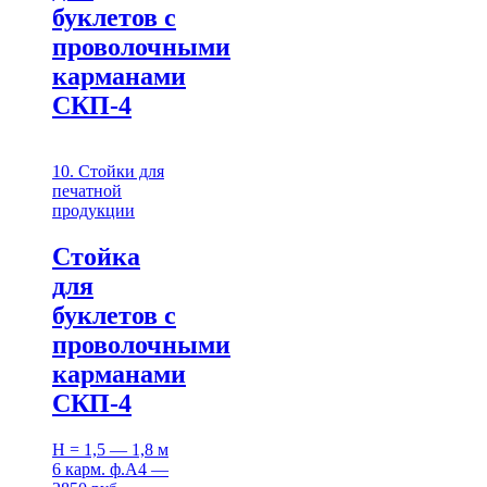
буклетов c
проволочными
карманами
СКП-4
10. Стойки для
печатной
продукции
Стойка
для
буклетов c
проволочными
карманами
СКП-4
H = 1,5 — 1,8 м
6 карм. ф.А4 —