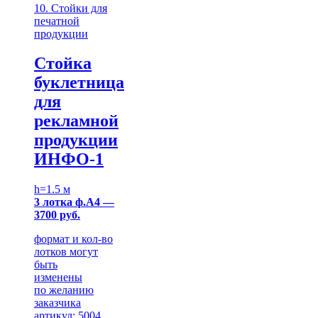
10. Стойки для
печатной
продукции
Стойка
буклетница
для
рекламной
продукции
ИНФО-1
h=1.5 м
3 лотка ф.А4 —
3700 руб.
формат и кол-во
лотков могут
быть
изменены
по желанию
заказчика
артикул: 5004