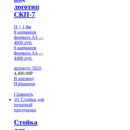
логотип
СКП-7
H = 1,8м
8 карманов
формата А4 —
4600 руб.
6 карманов
формата А4 —
4400 руб.
артикул: 5010
4,400.00
Р
В корзину
Избранное
Сравнить
10. Стойки для
печатной
продукции
Стойка