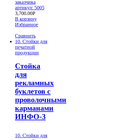
заказчика
артикул: 5005
3,700.00
Р
В корзину
Избранное
Сравнить
10. Стойки для
печатной
продукции
Стойка
для
рекламных
буклетов с
проволочными
карманами
ИНФО-3
10. Стойки для