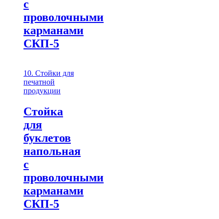
с
проволочными
карманами
СКП-5
10. Стойки для
печатной
продукции
Стойка
для
буклетов
напольная
с
проволочными
карманами
СКП-5