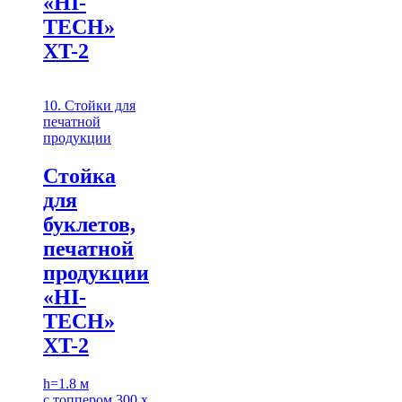
«HI-
TECH»
XT-2
10. Стойки для
печатной
продукции
Стойка
для
буклетов,
печатной
продукции
«HI-
TECH»
XT-2
h=1.8 м
с топпером 300 х