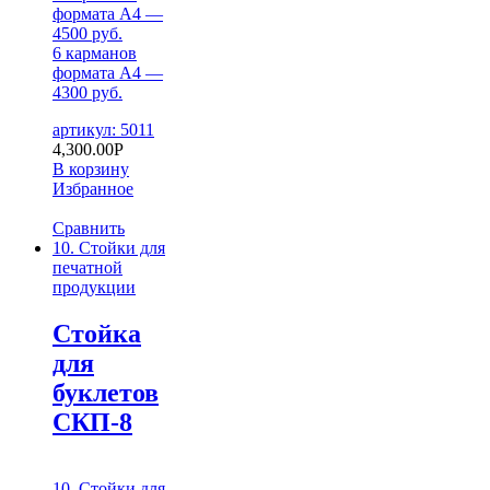
формата А4 —
4500 руб.
6 карманов
формата А4 —
4300 руб.
артикул: 5011
4,300.00
Р
В корзину
Избранное
Сравнить
10. Стойки для
печатной
продукции
Стойка
для
буклетов
СКП-8
10. Стойки для