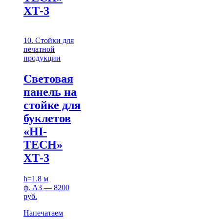
ХТ-3
10. Стойки для
печатной
продукции
Световая
панель на
стойке для
буклетов
«HI-
TECH»
ХТ-3
h=1.8 м
ф. А3 — 8200
руб.
Напечатаем