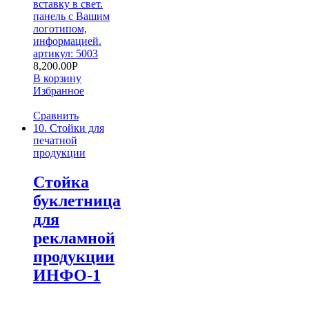
вставку в свет.
панель с Вашим
логотипом,
информацией.
артикул: 5003
8,200.00
Р
В корзину
Избранное
Сравнить
10. Стойки для
печатной
продукции
Стойка
буклетница
для
рекламной
продукции
ИНФО-1