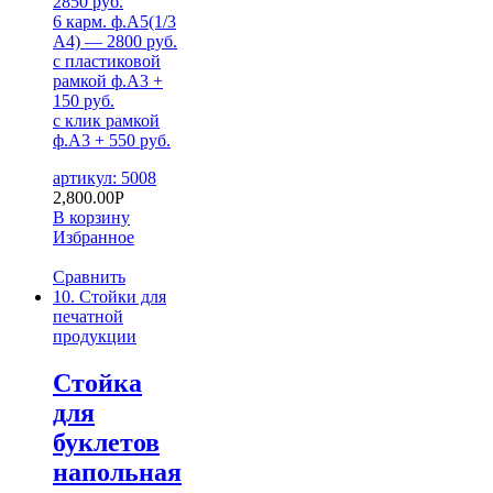
2850 руб.
6 карм. ф.А5(1/3
А4) — 2800 руб.
с пластиковой
рамкой ф.А3 +
150 руб.
с клик рамкой
ф.А3 + 550 руб.
артикул: 5008
2,800.00
Р
В корзину
Избранное
Сравнить
10. Стойки для
печатной
продукции
Стойка
для
буклетов
напольная